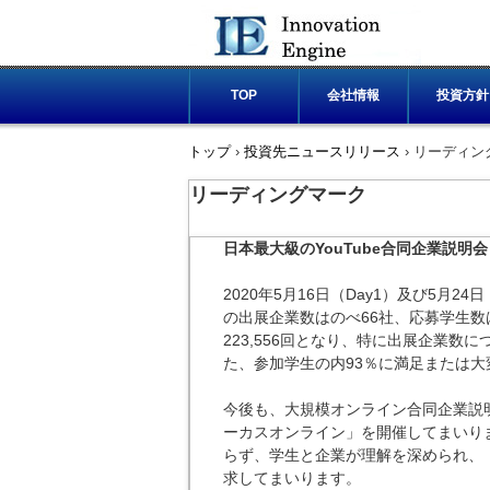
TOP
会社情報
投資方針
トップ
›
投資先ニュースリリース
›
リーディン
リーディングマーク
日本最大級のYouTube合同企業説明会「
2020年5月16日（Day1）及び5月24日
の出展企業数はのべ66社、応募学生数は
223,556回となり、特に出展企業
た、参加学生の内93％に満足または
今後も、大規模オンライン合同企業説明会「
ーカスオンライン」を開催してまいり
らず、学生と企業が理解を深められ、
求してまいります。