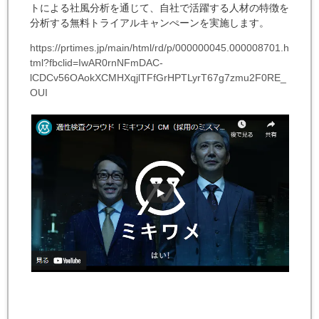
トによる社風分析を通じて、自社で活躍する人材の特徴を
分析する無料トライアルキャンぺーンを実施します。
https://prtimes.jp/main/html/rd/p/000000045.000008701.h
tml?fbclid=IwAR0rnNFmDAC-
lCDCv56OAokXCMHXqjlTFfGrHPTLyrT67g7zmu2F0RE_
OUI